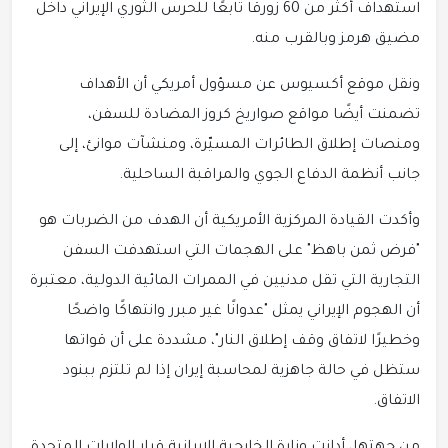
استهداف أكثر من 60 زورقًا تابعًا للحرس الثوري الإيراني داخل
مضيق هرمز وبالقرب منه.
ونقل موقع أكسيوس عن مسؤول أمريكي أن الأهداف
تضمنت أيضًا مواقع صواريخ كروز المضادة للسفن،
ومنصات إطلاق الطائرات المسيّرة، ومنشآت موانئ، إلى
جانب أنظمة الدفاع الجوي والمراقبة الساحلية.
وأكدت القيادة المركزية الأمريكية أن الهدف من الضربات هو
"فرض ثمن باهظ" على الهجمات التي استهدفت السفن
التجارية التي تقل مدنيين في الممرات المائية الدولية، معتبرة
أن الهجوم الإيراني يمثل "عدوانًا غير مبرر وانتهاكًا واضحًا
وخطيرًا لاتفاق وقف إطلاق النار"، مشددة على أن قواتها
ستظل في حالة جاهزية لمحاسبة إيران إذا لم تلتزم ببنود
الاتفاق.
من جهتها، أدانت وزارة الخارجية الإيرانية قرار الولايات المتحدة