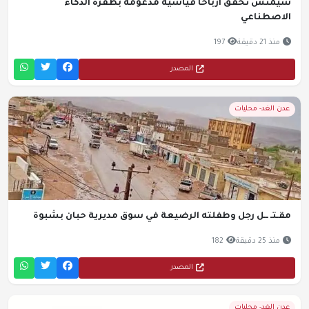
سيمنس تحقق أرباحاً قياسية مدعومة بطفرة الذكاء
الاصطناعي
منذ 21 دقيقة
197
المصدر
عدن الغد- محليات
مقـتـ ــل رجل وطفلته الرضيعة في سوق مديرية حبان بشبوة
منذ 25 دقيقة
182
المصدر
عدن الغد- محليات