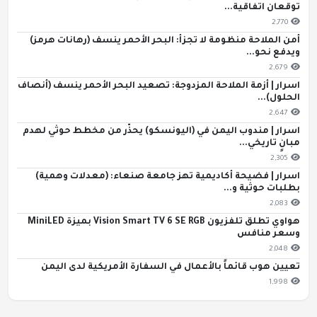
توقعان اتفاقية...
2,770
أمن الملاحة منظومة لا تجزأ: البحر الأحمر ينسف (رهانات هرمز)
ويدفع نحو...
2,679
اسرار | أزمة الملاحة المزدوجة: تصعيد البحر الأحمر ينسف (أنصاف
الحلول)...
2,647
اسرار | مندوب اليمن في (اليونسكو) يحذّر من مخطط حوثي لهدم
مبانٍ تاريخي...
2,305
اسرار | فضيحة أكاديمية تهز جامعة صنعاء: (معدلات وهمية)
بطلبات حوثية و...
2,083
هواوي تطلق تلفزيون Vision Smart TV 6 SE RGB بميزة MiniLED
وسعر منافس
2,048
تعيين هوب قائماً بالأعمال في السفارة الأمريكية لدى اليمن
1,998