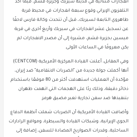
انفجارات متتالية في مدينة سيريك وجزيرة قشم، فيما أكد
التلفزيون الإيراني وقوع سبعة انفجارات في محيط قرية
طاهروي التابعة لسيريك، قبل أن تتحدث وكالة فارس لاحقًا
عن تسجيل عشر انفجارات في سيريك وأربع أخرى في قرية
ميسين بجزيرة قشم، مشيرة إلى أن مصدر الانفجارات لم
يكن معروفًا في الساعات الأولى.
وفي المقابل، أعلنت القيادة المركزية الأمريكية (CENTCOM)
أنها أكملت جولة جديدة من "الضربات الانتقامية" ضد إيران،
مؤكدة أن العمليات استهدفت أكثر من 80 موقعًا باستخدام
ذخائر دقيقة، وذلك ردًا على الهجمات التي اتهمت طهران
بتنفيذها ضد سفن تجارية تعبر مضيق هرمز.
وأضافت القيادة الأمريكية أن الضربات شملت أنظمة الدفاع
الجوي الإيرانية، وشبكات القيادة والسيطرة، ومواقع الرادارات
الساحلية، وقدرات الصواريخ المضادة للسفن، إضافة إلى