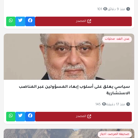
منذ 9 دقائق
101
المصدر
عدن الغد- محليات
سياسي يعلق على أسلوب إبعاد المسؤولين عبر المناصب
الاستشارية
منذ 17 دقيقة
145
المصدر
صحيفة المرصد- اخبار