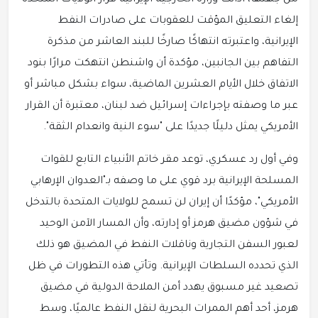
إلغاء التعليق المؤقت للعقوبات على صادرات النفط
الإيرانية، واعتبرته انتهاكًا صارخًا للبند العاشر من مذكرة
التفاهم بين الجانبين، مؤكدة أن واشنطن انتهكت مرارًا بنود
الاتفاق خلال الأيام العشرين الماضية، سواء بشكل مباشر أو
عبر ما وصفته بإجراءات إسرائيل ضد لبنان، معتبرة أن القرار
الأمريكي يمثل دليلًا جديدًا على "سوء النية وانعدام الثقة".
وفي أول رد عسكري، توعد مقر خاتم الأنبياء التابع للقوات
المسلحة الإيرانية برد قوي على ما وصفه بـ"العدوان الإرهابي
الأمريكي"، مؤكدًا أن إيران لن تسمح للولايات المتحدة بالتدخل
في شؤون مضيق هرمز أو إدارته، وأن المسار الآمن الوحيد
لعبور السفن التجارية وناقلات النفط في المضيق هو ذلك
الذي تحدده السلطات الإيرانية. وتأتي هذه التطورات في ظل
تصعيد غير مسبوق يهدد أمن الملاحة الدولية في مضيق
هرمز، أحد أهم الممرات البحرية لنقل النفط عالميًا، وسط