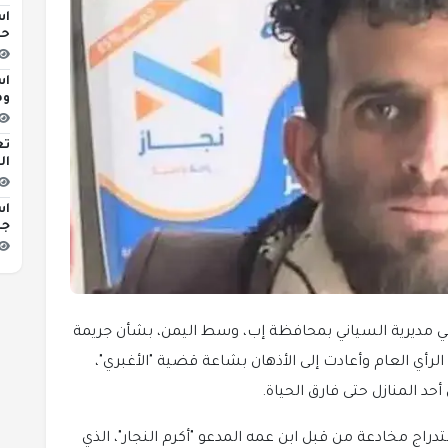
اس
حو
اس
وه
تع
ال
اس
جد
مديرية السياني بمحافظة إب، وسط اليمن، بشأن جريمة
رأي العام وأعادت إلى الأذهان بشاعة قضية "الأغبري"،
د المنازل حتى فارق الحياة.
ج مخادعة من قبل ابن عمه المدعو "أكرم النجار"، الذي