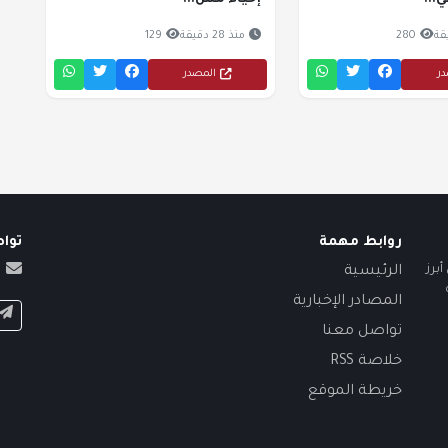
...
إحياء مش...
280
منذ 28 دقيقة
129
در
المصدر
روابط مهمة
توا
برز
الرئيسية
المصادر الإخبارية
تواصل معنا
خلاصة RSS
خريطة الموقع