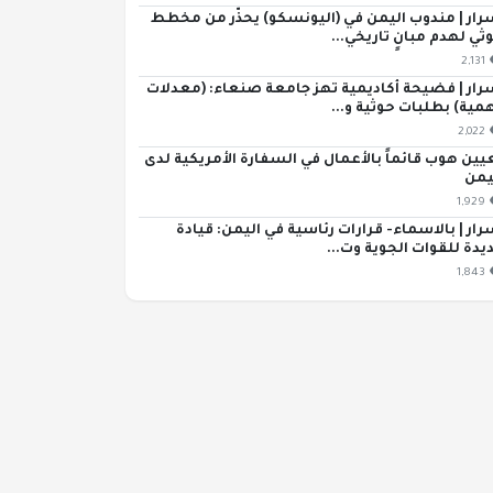
رار | مندوب اليمن في (اليونسكو) يحذّر من مخطط
ثي لهدم مبانٍ تاريخي...
2,131
رار | فضيحة أكاديمية تهز جامعة صنعاء: (معدلات
مية) بطلبات حوثية و...
2,022
يين هوب قائماً بالأعمال في السفارة الأمريكية لدى
يمن
1,929
رار | بالاسماء- قرارات رئاسية في اليمن: قيادة
يدة للقوات الجوية وت...
1,843