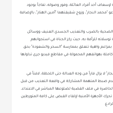
 لإسعاف أحد أفراد العائلة، وفور وصوله، تفاجأ بوجود
 "محمد النجار"، وزوج شقيقتهما "أمين الهتار"، بالإضافة
لى الضحية بالضرب والتعذيب الجسدي العنيف ووسائل
توسلاته للرأفة به، حيث ركز الجناة في استجوابهم
ف بمزاعم واهية تتعلق بممارسة "السحر والشعوذة" بحق
ة كاملة بهواتفهم المحمولة في مقاطع فيديو جرى تداولها
ر" لا يزال فاراً من وجه العدالة حتى اللحظة، لافتاً في
 عدم ضبط المتهمة المشاركة في واقعة التعذيب من قبل
 الحاضرة في ملف القضية لضلوعها المباشر في الاعتداء،
 الأجهزة الأمنية لإلقاء القبض على كافة المتورطين
رادع.