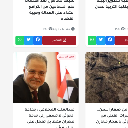
ية لتطوير البيئة
شبكة محامون ضد الفساد:
كلية التربية بعدن
منع المحامين من الترافع
اعتداء على العدالة وهيبة
القضاء
156
منذ 17 دقيقة
130
در
المصدر
يمن فويس
ن صغار السن..
عبدالملك المخلافي : جماعة
ت القتلى من
الحوثي لا تسعى إلى خدمة
ثي بانفجار مخازن
طهران فقط بل تعمل على