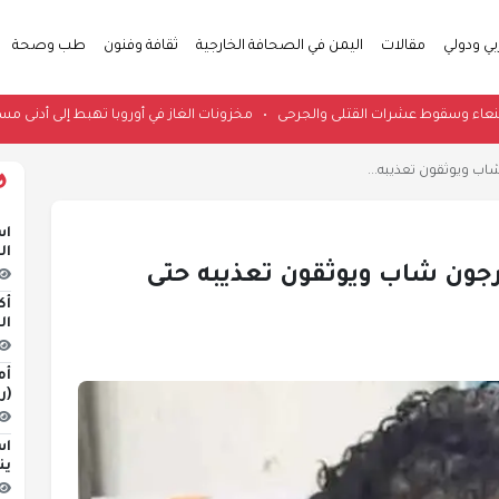
بي ودولي
مقالات
اليمن في الصحافة الخارجية
ثقافة وفنون
طب وصحة
فة تهز صنعاء وسقوط عشرات القتلى والجرحى
•
مخزونات الغاز في أوروبا تهبط إلى أد
اب ويوثقون تعذيبه...
اس
ال
رجون شاب ويوثقون تعذيبه حتى
أك
ال
أم
(ر
اس
ين