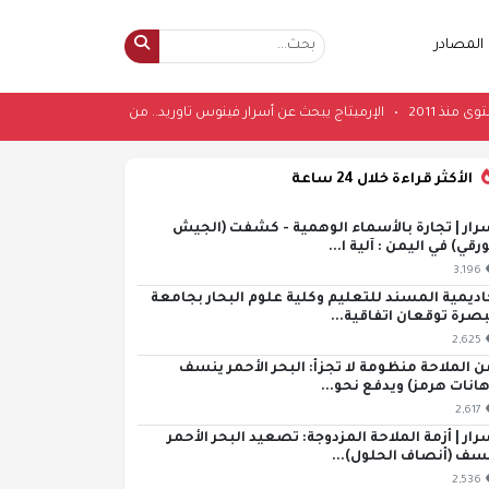
المصادر
نى مستوى منذ 2011
•
الإرميتاج يبحث عن أسرار فينوس تاوريد.. من مصدر الرخام إ
الأكثر قراءة خلال 24 ساعة
رار | تجارة بالأسماء الوهمية - كشفت (الجيش
ورقي) في اليمن : آلية ا...
3,196
اديمية المسند للتعليم وكلية علوم البحار بجامعة
بصرة توقعان اتفاقية...
2,625
ن الملاحة منظومة لا تجزأ: البحر الأحمر ينسف
هانات هرمز) ويدفع نحو...
2,617
رار | أزمة الملاحة المزدوجة: تصعيد البحر الأحمر
سف (أنصاف الحلول)...
2,536