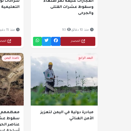
انفجارات عنيفة تهز صنعاء
شراكات نوع
وسقوط عشرات القتلى
التعليمية ب
والجرحى
منذ 10 دقائق
93
منذ 15 دقيقة
المصدر
المص
البعد الرابع
نافذة اليمن
مبادرة دولية في اليمن لتعزيز
معظمهم م
الأمن الغذائي
سقوط عشرا
عناصر الحو