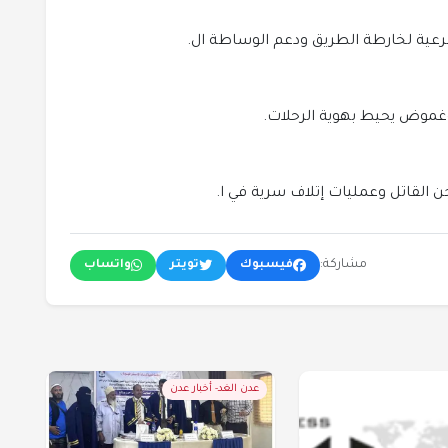
عية لخارطة الطريق ودعم الوساطة ال.
 القاتل وعمليات إتلاف سرية في ا.
مشاركة:
فيسبوك
تويتر
واتساب
عدن الغد- أخبار عدن