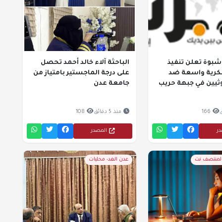
شبوة تعلن تنفيذ
الباحثة آلاء خالد أحمد تحصل
رية واسعة ضد
على درجة الماجستير بامتياز من
ثيين في جبهة حريب
جامعة عدن
166
منذ 5 دقائق
108
در
المصدر
المنتصف نت
عدن الغد- محليات