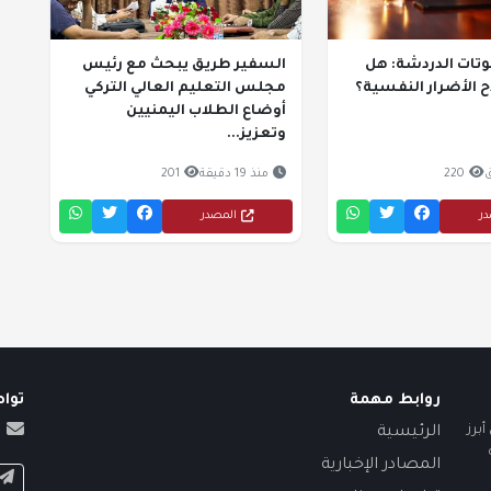
وتات الدردشة: هل
السفير طريق يبحث مع رئيس
 الأضرار النفسية؟
مجلس التعليم العالي التركي
أوضاع الطلاب اليمنيين
وتعزيز...
220
منذ 19 دقيقة
201
در
المصدر
روابط مهمة
توا
برز
الرئيسية
المصادر الإخبارية