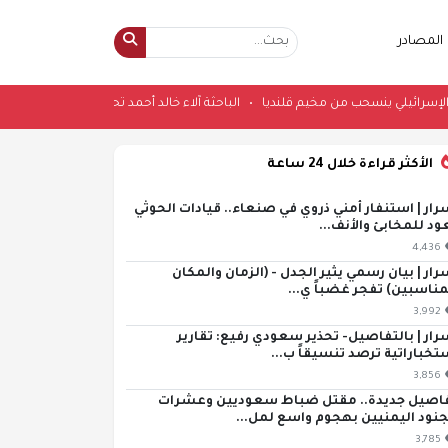
المصادر
الجيش الإسرائيلي ينسحب من مخيم قلنديا
•
الباحثة آلاء خالد أحمد تحصل على 
الأكثر قراءة خلال 24 ساعة
رار | استنفار أمني ذروي في صنعاء.. قيادات الحوثي
ود للمخابئ والأنف...
4,436
رار | بيان رسمي يثير الجدل - (الزمان والمكان
مناسبين) تفجر غضباً ي...
3,992
رار | بالتفاصيل- تحذير سعودي رفيع: تقارير
تخباراتية ترصد تنسيقاً ب...
3,856
اصيل جديدة.. مقتل ضباط سعوديين وعشرات
جنود اليمنيين بهجوم واسع لمل...
3,785