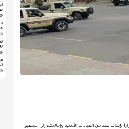
اس
هج
اس
مبن
تط
لل
في
ال
راً بإيقاف عدد من القيادات الأمنية وإحالتهم إلى التحقيق،