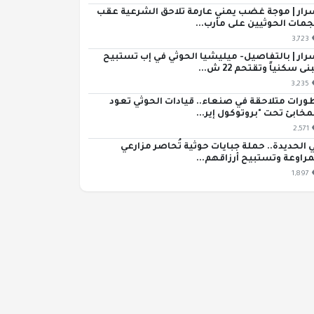
رار | موجة غضب يمني عارمة تلاحق الشرعية عقب
مات الحوثيين على مأرب...
3,723
رار | بالتفاصيل- ميليشيا الحوثي في إب تستبيح
ى سكنياً وتقتحم 22 ش...
3,235
ورات متلاحقة في صنعاء.. قيادات الحوثي تعود
مخابئ تحت "بروتوكول إير...
2,571
 الحديدة.. حملة جبايات حوثية تُحاصر مزارعي
مراوعة وتستبيح أرزاقهم...
1,897