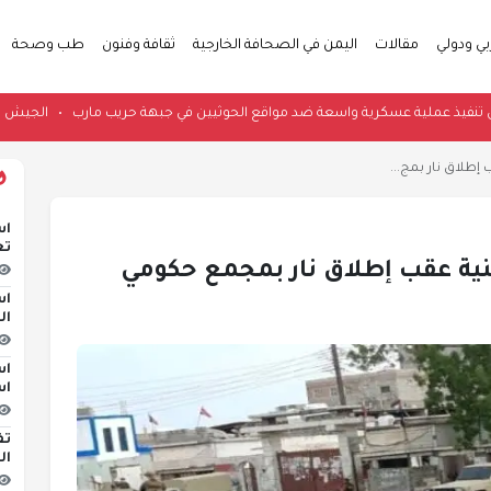
بي ودولي
مقالات
اليمن في الصحافة الخارجية
ثقافة وفنون
طب وصحة
شبوة تعلن تنفيذ عملية عسكرية واسعة ضد مواقع الحوثيين في جبهة حريب مارب
•
 إطلاق نار بمج...
اس
تع
منية عقب إطلاق نار بمجمع حكومي
اس
ال
اس
اس
تف
ال