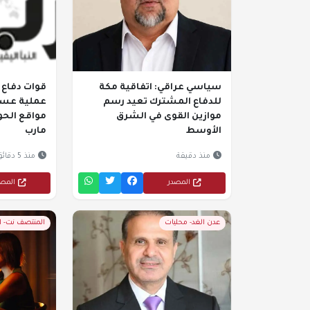
سياسي عراقي: اتفاقية مكة
قوات دفاع 
للدفاع المشترك تعيد رسم
عملية عسك
موازين القوى في الشرق
مواقع الحو
الأوسط
مارب
منذ دقيقة
منذ 5 دقائق
المصدر
المص
عدن الغد- محليات
المنتصف نت- 