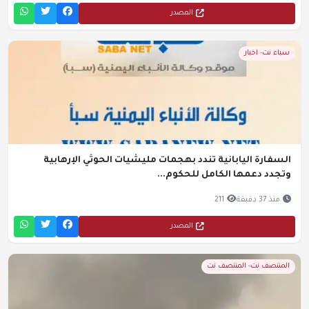
المصدر
سباء نت- اخبار
السفارة اليابانية تندد بهجمات مليشيات الحوثي الإرهابية
وتجدد دعمها الكامل للحكوم...
منذ 37 دقيقة
211
المصدر
المنتصف نت- المنتصف نت