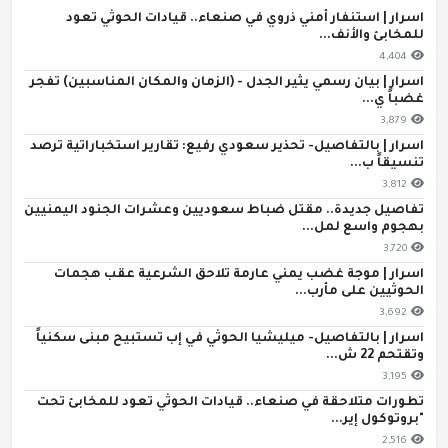
اسرار | استنفار أمني ذروي في صنعاء.. قيادات الحوثي تعود
للمخابئ والأنف...
4,404
اسرار | بيان رسمي يثير الجدل - (الزمان والمكان المناسبين) تفجر
غضباً ي...
3,879
اسرار | بالتفاصيل- تحذير سعودي رفيع: تقارير استخباراتية ترصد
تنسيقاً ب...
3,812
تفاصيل جديدة.. مقتل ضباط سعوديين وعشرات الجنود اليمنيين
بهجوم واسع لمل...
3,720
اسرار | موجة غضب يمني عارمة تلاحق الشرعية عقب هجمات
الحوثيين على مأرب...
3,692
اسرار | بالتفاصيل- ميليشيا الحوثي في إب تستبيح مبنى سكنياً
وتقتحم 22 ش...
3,195
تطورات متلاحقة في صنعاء.. قيادات الحوثي تعود للمخابئ تحت
"بروتوكول إير...
2,516