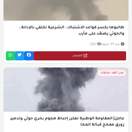
طالبوها بكسر قواعد الاشتباك.. الشرعية تكتفي بالإدانة..
والحوثي يصعّد على مأرب
منذ 37 دقيقة
220
المصدر
عدن الغد- محليات
عاجل| المقاومة الوطنية تعلن إحباط هجوم بحري حوثي وتدمير
زورق مفخخ قبالة المخا